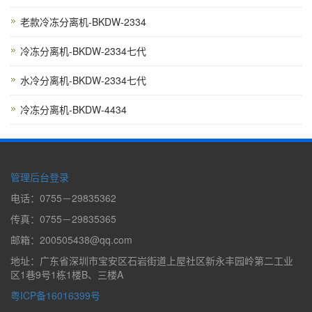
老款冷冻分离机-BKDW-2334
冷冻分离机-BKDW-2334七代
水冷分离机-BKDW-2334七代
冷冻分离机-BKDW-4434
管理后台登录
电话：0755－29835362
传真：0755－29835365
邮箱：200505438@qq.com
地址：广东省深圳市宝安区石岩街道上屋社区新永丰园岭第二工业
区1巷9号1栋1楼B、三楼A
粤ICP备16016399号