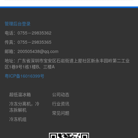
管理后台登录
电话：0755－29835362
传真：0755－29835365
邮箱：200505438@qq.com
地址：广东省深圳市宝安区石岩街道上屋社区新永丰园岭第二工业
区1巷9号1栋1楼B、三楼A
粤ICP备16016399号
超低温冰箱
公司动态
冷冻分离机，冷
行业资讯
冻拆解机
常见问题
冷冻机组