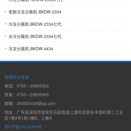
老款冷冻分离机-BKDW-2334
冷冻分离机-BKDW-2334七代
水冷分离机-BKDW-2334七代
冷冻分离机-BKDW-4434
管理后台登录
电话：0755－29835362
传真：0755－29835365
邮箱：200505438@qq.com
地址：广东省深圳市宝安区石岩街道上屋社区新永丰园岭第二工业
区1巷9号1栋1楼B、三楼A
粤ICP备16016399号