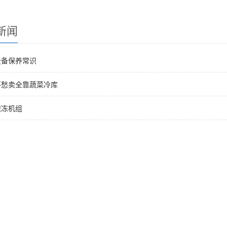
新闻
设备保养常识
不愁卖全靠蔬菜冷库
速冻机组