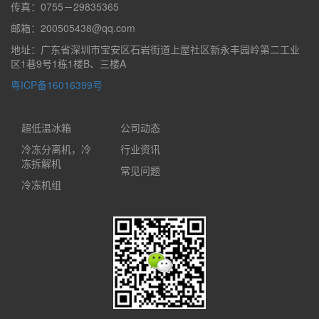
传真：0755－29835365
邮箱：200505438@qq.com
地址：广东省深圳市宝安区石岩街道上屋社区新永丰园岭第二工业
区1巷9号1栋1楼B、三楼A
粤ICP备16016399号
超低温冰箱
公司动态
冷冻分离机，冷
行业资讯
冻拆解机
常见问题
冷冻机组