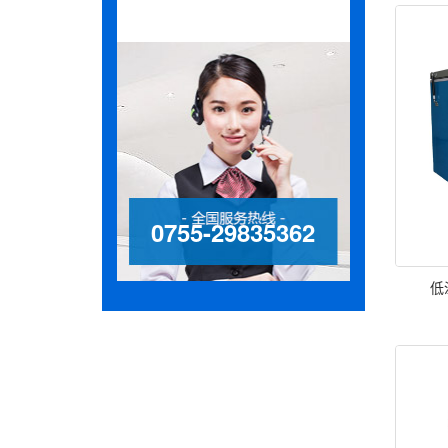
0755-29835362
低