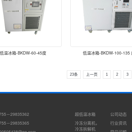
低温冰箱-BKDW-60-45度
低温冰箱-BKDW-100-135
23条
上一页
1
2
3
55－29835362
超低温冰箱
公司动态
55－29835365
冷冻分离机，
行业资讯
冷冻拆解机
0505438@qq.com
常见问题