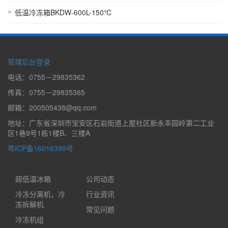
低温冷冻箱BKDW-600L-150℃
管理后台登录
电话：0755－29835362
传真：0755－29835365
邮箱：200505438@qq.com
地址：广东省深圳市宝安区石岩街道上屋社区新永丰园岭第二工业
区1巷9号1栋1楼B、三楼A
粤ICP备16016399号
超低温冰箱
公司动态
冷冻分离机，冷
行业资讯
冻拆解机
常见问题
冷冻机组